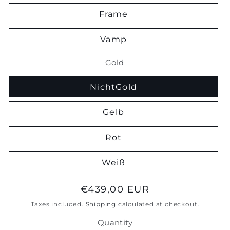
Frame
Vamp
Gold
NichtGold
Gelb
Rot
Weiß
Regular
€439,00 EUR
price
Taxes included.
Shipping
calculated at checkout.
Quantity