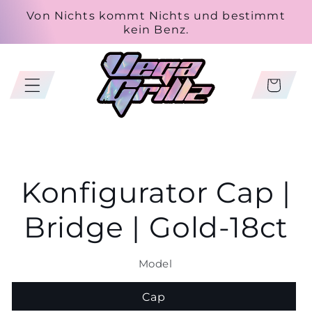
Skip to
Von Nichts kommt Nichts und bestimmt
content
kein Benz.
Cart
Skip to
Konfigurator Cap |
product
information
Bridge | Gold-18ct
Model
Cap