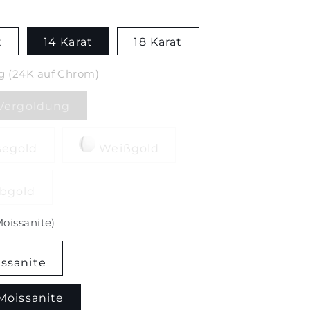
t
14 Karat
18 Karat
g (24K auf Chrom)
Vergoldung
egold
Weißgold
bgold
Moissanite)
ssanite
Moissanite