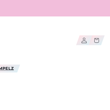
Log
Cart
in
MPELZ