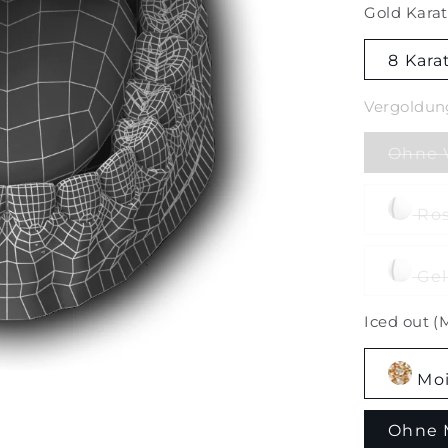
Gold Karat
8 Kara
Vergoldun
Ohne 
Ros
Gel
Iced out (
Moi
Ohne 