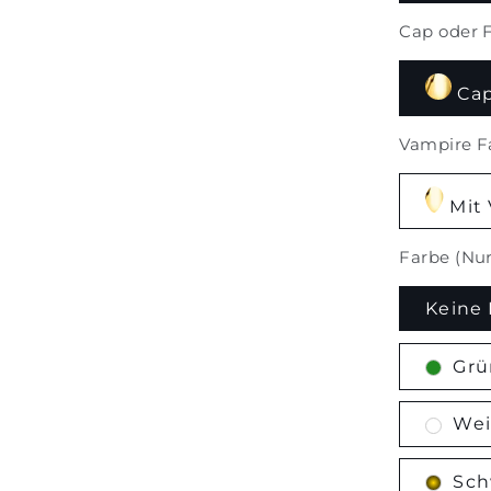
Cap oder 
Ca
Vampire F
Mit
Farbe (Nur
Keine 
Grü
Wei
Sch