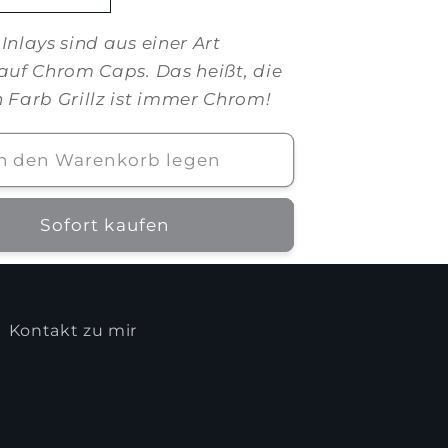
Inlays sind aus einer Art
 auf Chrom Caps. Das heißt, die
n Farb Grillz ist immer Chrom!
In den Warenkorb legen
Sofort kaufen
Kontakt zu mir