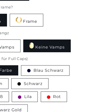
Frame?
p
Frame
angz
 Vamps
Keine Vamps
 für Full Caps)
Farbe
Blau Schwarz
n
Schwarz
ß
Lila
Rot
warz Gold