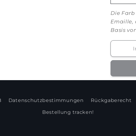
Die Farb 
Emaille,
Basis vo
B
Datenschutzbestimmungen
Rückgaberecht
Bestellung tracken!