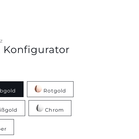
Z
z Konfigurator
bgold
Rotgold
ßgold
Chrom
ber