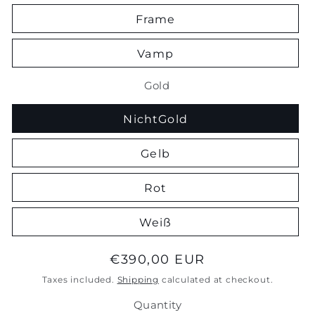
Frame
Vamp
Gold
NichtGold
Gelb
Rot
Weiß
Regular
€390,00 EUR
price
Taxes included.
Shipping
calculated at checkout.
Quantity