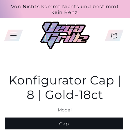
Skip to
Von Nichts kommt Nichts und bestimmt
content
kein Benz.
Cart
Skip to
Konfigurator Cap |
product
information
8 | Gold-18ct
Model
Cap