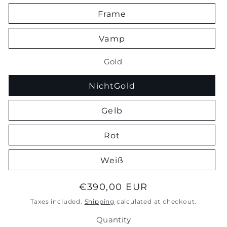
Frame
Vamp
Gold
NichtGold
Gelb
Rot
Weiß
Regular
€390,00 EUR
price
Taxes included.
Shipping
calculated at checkout.
Quantity