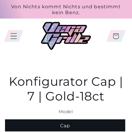
Skip to
Von Nichts kommt Nichts und bestimmt
content
kein Benz.
Cart
Skip to
Konfigurator Cap |
product
information
7 | Gold-18ct
Model
Cap