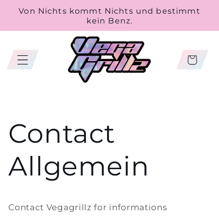
Skip to
Von Nichts kommt Nichts und bestimmt
content
kein Benz.
Cart
Contact
Allgemein
Contact Vegagrillz for informations